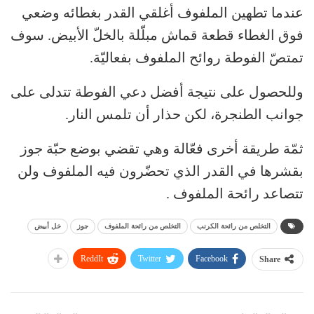
عندما تطهين الملفوف أغلقي القدر بغطائه وضعي
فوق الغطاء قطعة قماش مبلّلة بالخلّ الأبيض. سوف
تمتصّ الفوطة روائح الملفوف بفعاليّة.
وللحصول على نتيجة أفضل دعي الفوطة تتدلى على
جوانب الطنجرة، لكن حذار أن تلمس النار.
ثمّة طريقة أخرى فعّالة وهي تقضي بوضع حبّة جوز
بقشرها في القدر الذي تحضّرون فيه الملفوف ولن
تتصاعد رائحة الملفوف .
التخلص من رائحة الكرنب
التخلص من رائحة الملفوف
جوز
خل أبيض
ReddIt
Twitter
Facebook
Share