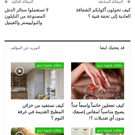
المقالة السابقة
المقالة التالية
كيف تحولون أكوابكم الشفافة
لا تستعملوا ستائر الدش
العادية إلى تحفة فنية ؟
المصنوعة من النايلون
والبولييستر والفينيل
قد يعجبك ايضا
المزيد عن المؤلف
مقالات قصيرة تدبير
مقالات قصيرة تدبير
كيف تجعلين خاتماً واسعاً جداً
كيف نستفيد من خزائن
يصبح مناسباً لمقاس إصبعك
المطبخ القديمة في غرفة
بدون أي تعديلات ؟!
النوم ؟
مقالات قصيرة تدبير
مقالات قصيرة تدبير