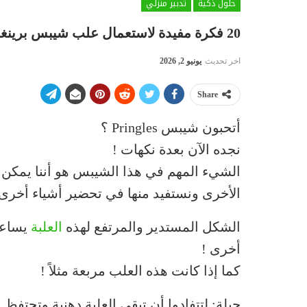
حلول ذكية
تدبير منزلي
20 فكرة مفيدة لاستعمال علب شيبس برينغلز Pringles الفارغة
اخر تحديث
يونيو 2, 2026
Share
أتحبون شيبس Pringles ؟
نجده الآن بعدة نكهات !
الشيء المهم في هذا الشيبس هو أننا يمكن 
الأخرى ونستفيد منها في تحضير أشياء أخرى 
الشكل المستدير والمرتفع لهذه
العلبة
يساعدن
أخرى !
كما إذا كانت هذه العلب مربعة مثلاً !
حيلة: لتتفادوا أن تبقى العلبة دهنية وتحتفظ ب