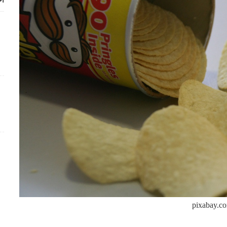
أح
pixabay.c