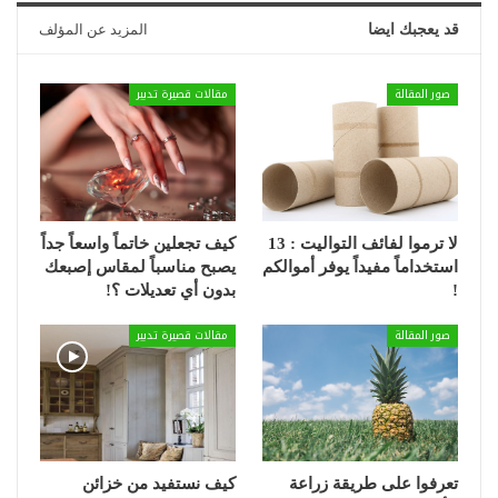
قد يعجبك ايضا
المزيد عن المؤلف
صور المقالة
مقالات قصيرة تدبير
لا ترموا لفائف التواليت : 13
كيف تجعلين خاتماً واسعاً جداً
استخداماً مفيداً يوفر أموالكم
يصبح مناسباً لمقاس إصبعك
!
بدون أي تعديلات ؟!
صور المقالة
مقالات قصيرة تدبير
تعرفوا على طريقة زراعة
كيف نستفيد من خزائن