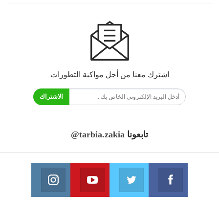
اشترك معنا من أجل مواكبة التطورات
الاشتراك
تابعونا
@tarbia.zakia
فايسبوك
تويتر
يوتيوب
انستغرام
انضم الينا
انضم الينا
انضم الينا
انضم الينا