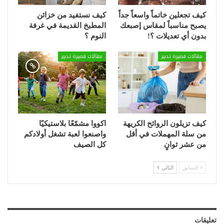
كيف تجعلين خاتماً واسعاً جداً
كيف نستفيد من خزائن
يصبح مناسباً لمقاس إصبعك
المطبخ القديمة في غرفة
بدون أي تعديلات ؟!
النوم ؟
مقالات قصيرة تدبير
مقالات قصيرة تدبير
كيف تزيلون الروائح الكريهة
اكووا مشمّعًا بلاستيكيًا
من سلة المهملات في أقل
واصنعوا لعبة تشغل أولادكم
من عشر ثوانٍ
كل الصيف
السابق
التالي
تعليقات