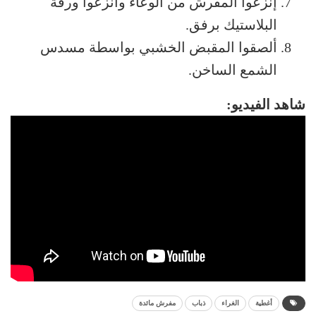
إنزعوا المفرش من الوعاء وانزعوا ورقة
البلاستيك برفق.
ألصقوا المقبض الخشبي بواسطة مسدس
الشمع الساخن.
شاهد الفيديو:
أغطية
الغراء
ذباب
مفرش مائدة