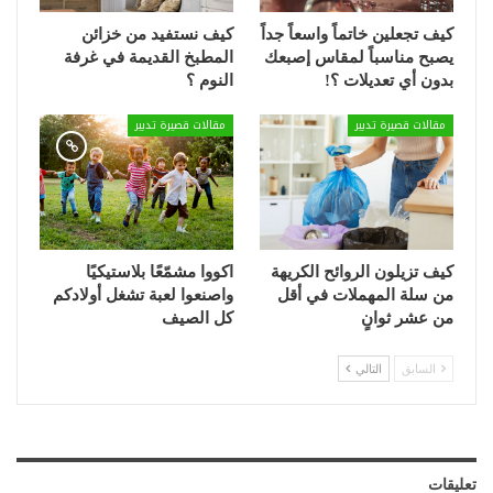
كيف تجعلين خاتماً واسعاً جداً
كيف نستفيد من خزائن
يصبح مناسباً لمقاس إصبعك
المطبخ القديمة في غرفة
بدون أي تعديلات ؟!
النوم ؟
مقالات قصيرة تدبير
مقالات قصيرة تدبير
كيف تزيلون الروائح الكريهة
اكووا مشمّعًا بلاستيكيًا
من سلة المهملات في أقل
واصنعوا لعبة تشغل أولادكم
من عشر ثوانٍ
كل الصيف
السابق
التالي
تعليقات