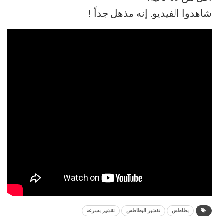
شاهدوا الفيديو. إنه مذهل جداً !
بطاطس
تقشير البطاطس
تقشير بسرعة