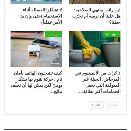
لبن رائب منتهي الصلاحية:
لا تشغّلوا الغسالة أثناء
هل علينا أن نرميه أم نجرّب
الاستحمام (حتى وإن بدا
حظنا؟
الأمر عملياً)
حلول ذكية
حلول ذكية
3 كرات من الألمينيوم في
كيف تشحنون الهاتف بأمان
المرحاض، الحيلة غير
تام : حركة نقوم بها بشكل
المتوقّعة التي تجعل
يوميّ لكن يمكن لها أن تخلّف
الحمامات أكثر نظافة…
نتائج…
السابق
التالي