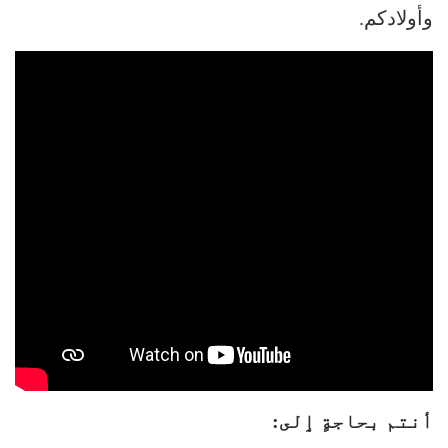
وأولادكم.
أنتم بحاجةٍ ٳلى: