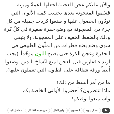
والآن عليكم عجن العجينة لجعلها ناعمةً ومرنة.
قسّموا المعجونة بعدها بحسب كمية الألوان التي
تودّون الحصول عليها واصنعوا كريات جميلة من كل
جزء من المعجونة مع وضع حفرة صغيرة في كلّ كرة
وذلك بالضغط الخفيف على المعجونة. ولا يتبقى
سوى وضع بضع قطرات من الملّون الطبيعي في
الحفرة وعجن الكرة حتى يصبح
اللون
موحّداً. (يجب
ارتداء قفازين قبل العجن لمنع اتّساخ اليدين. وضعوا
أيضاً ورقة شفافة على الطاولة التي تعملون عليها).
ما من أمر أبسط من ذلك!
ماذا تنتظرون؟ أحضروا الأواني الخاصة بكم
واستمتعوا بوقتكم!
اعمال يدوية
المعجون
توفير المال
صنع عجينة الأشكال
مفاصل اليد