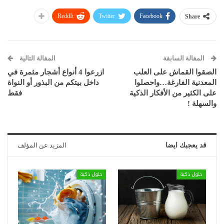
ReddIt
Twitter
Facebook
Share
المقالة السابقة
المقالة التالية
الصقوا القماش على العلب
ازرعوا 4 أنواع أشجار مثمرة في
المعدنية الفارغة…واحصلوا
داخل بيتكم من البذور أو النواة
على الكثير من الأفكار الذكية
فقط
والسهلة !
قد يعجبك ايضا
المزيد عن المؤلف
حلول ذكية
حلول ذكية