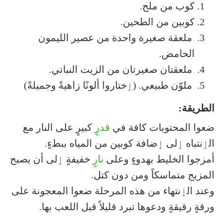
كوب من ملح.
كوبين من الطحين.
ملعقة صغيرة واحدة من عصير الليمون
الحامض.
ملعقتان صغيرتان من الزيت النباتي.
ملوّن طبيعي. (ٳختاروا ألونًا زاهيةً وجميلةً)
الطريقة:
ضعوا المحتويات كافة في
قدرٍ
كبيرٍ على النار مع
الٳنتباه ٳلى ٳضافة كوبين من المياه ببطءٍ.
أمزجوا الخليط بهدوءٍ وعلى
نارٍ
خفيفةٍ ٳلى أن يصبح
المزيج متماسكاً ومن دون كتل.
وعند الٳنتهاء من هذه المرحلة ضعوا المعجونة على
ورقةٍ رقيقةٍ ودعوها تبرد قليلاً قبل اللعب بها.