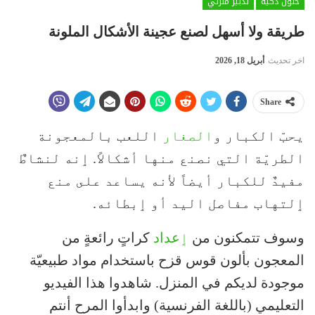
حلول ذكية
تدبير منزلي
طريقة ولا أسهل لصنع عجينة الأشكال الملونة
اخر تحديث
أبريل 18, 2026
Share
يحبّ الكبار و
الصغار
اللعب بالمعجونة
الطريّة التي نصنع منها أشكالاً. ٳنه لنشاطٌ
مفيدٌ للكبار أيضاً لأنه يساعد على منع
ٳلتهاب مفاصل اليد أو ٳبطائه.
وسوف تتمكنون من
ٳعداد
كراتٍ رائعةٍ من
المعجون بألون قوس قزح باستخدام مواد طبيعيّة
موجودة لديكم في المنزل. شاهدوا هذا الفيديو
التعليمي (باللغة الفرنسية) وابدأوا المرح أنتم