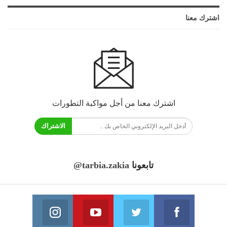
اشترك معنا
اشترك معنا من أجل مواكبة التطورات
الاشتراك
تابعونا
@tarbia.zakia
فايسبوك
تويتر
يوتيوب
انستغرام
انضم الينا
انضم الينا
انضم الينا
انضم الينا