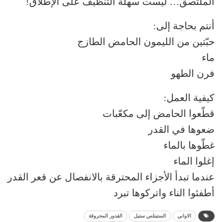
الملتصق… ليست سهلة التنظيف على الإطلاق!
أنتم بحاجة إلى:
حبّتين من الليمون الحامض الطازج
ماء
فرن الطهو
كيفية العمل:
قطّعوا الحامض إلى مكعّبات
ضعوها في القدر
غطّوها بالماء
إغلوا الماء
عندما تبدأ الأجزاء المحترقة بالانفصال عن قعر القدر
أطفئوا الناء واتركوها تبرد
الاواني
الستينلس ستيل
القدور المحروقة