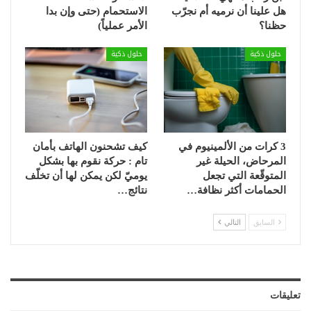
هل علينا أن نرميه أم نجرّب
الاستحمام (حتى وإن بدا
حظنا؟
الأمر عملياً)
حلول ذكية
حلول ذكية
3 كرات من الألمينيوم في
كيف تشحنون الهاتف بأمان
المرحاض، الحيلة غير
تام : حركة نقوم بها بشكل
المتوقّعة التي تجعل
يوميّ لكن يمكن لها أن تخلّف
الحمامات أكثر نظافة…
نتائج…
السابق
التالي
تعليقات