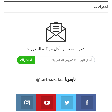
اشترك معنا
اشترك معنا من أجل مواكبة التطورات
الاشتراك
تابعونا
@tarbia.zakia
فايسبوك
تويتر
يوتيوب
انستغرام
انضم الينا
انضم الينا
انضم الينا
انضم الينا