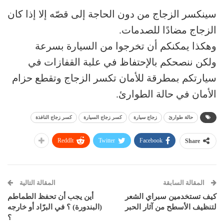
سينكسر الزجاج من دون الحاجة إلى قصّه إلا إذا كان
الزجاج مضادًا للصدمات.
وهكذا يمكنكم أن تخرجوا من السيارة بسرعة
ولكن ننصحكم بالإحتفاظ في علبة القفازات في
سيارتكم بمطرقة للأمان تكسر الزجاج وتقطع حزام
الأمان في حالة الطوارئ.
حالة طوارئ
زجاج سيارة
كسر زجاج السيارة
كسر زجاج النافذة
ReddIt
Twitter
Facebook
Share
المقالة السابقة
المقالة التالية
كيف تستخدمين سبراي الشعر
أين يجب أن تحفظ الطماطم
لتنظيف الأسطح من آثار الحبر
(البندورة) ؟ في البرّاد أو خارجه
؟