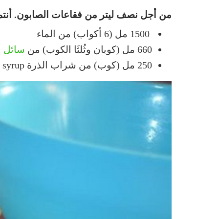
من أجل نصف ليتر من فقاعات الصابون. أنتم
1500 مل (6 أكواب) من الماء
660 مل (كوبان وثُلثَا الكوب) من
سائل ا
250 مل (كوب) من شراب الذرة corn syrup ! ها هو إذًا المكوّن السحري !