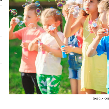
أح
freepik.c