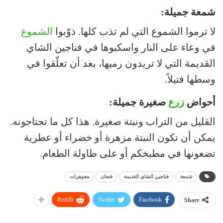
شمعة جميلة:
لا ترموا الشموع التي لم تذب كلها. ذوّبوا
الشموع
في وعاء على النار واسكبوها في فناجين الشاي
القديمة التي لا تريدون رميها، بعد أن تعلّقوا في
وسطها فتيلاً.
أحواض
زرع
صغيرة جميلة:
القليل من التراب ونبتة صغيرة. هذا كل ما تحتاجونه.
يمكن أن تكون النبتة مزهرة أو خضراء أو عطرية
تضعونها في مطبخكم أو على طاولة الطعام.
شمعة
فناجين الشاي القديمة
فنجان
مجوهرات
ReddIt
Twitter
Facebook
Share