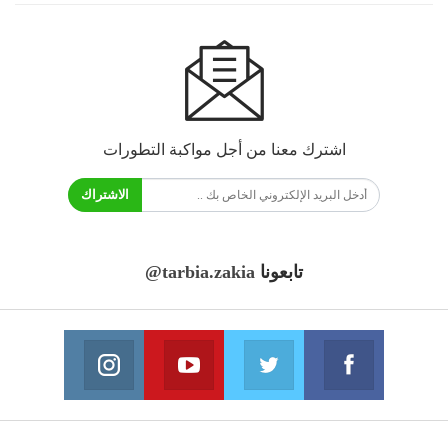
اشترك معنا من أجل مواكبة التطورات
الاشتراك
تابعونا
@tarbia.zakia
فايسبوك
تويتر
يوتيوب
انستغرام
انضم الينا
انضم الينا
انضم الينا
انضم الينا