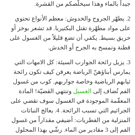
جيداً بالماء وهذا سيخلّصكم من القشرة.
2. يطهّر الجروح والخدوش: معظم الأنواع تحتوي
على مواد مطهّرة تقتل البكتيريا. قد تشعر بوخز أو
حريق بسيط. يكفي أن تضع قليلاً من الغسول على
قطنة وتمسح به الجرح أو الخدش.
3. يزيل رائحة الجوارب السيئة: كل الامهات التي
يمارس أبناؤهنّ الرياضة يعرفن كيف تكون رائحة
ثيابهم الرياضية وخاصة جواربهم. كوب من غسول
الفم تُضاف إلى
الغسيل
وتنتهي القضيّة! المادة
المعقّمة الموجودة في الغسول سوف تقضي على
الجراثيم التي تسبب الرائحة. 4. يعالج النباتات
المنزلية من الفطريات: أضيفي مقداراً من غسول
الفم إلى 3 مقادير من الماء. رشّي بهذا المحلول