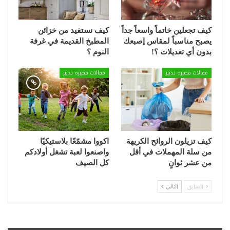
كيف تجعلين خاتماً واسعاً جداً
كيف نستفيد من خزائن
يصبح مناسباً لمقاس إصبعك
المطبخ القديمة في غرفة
بدون أي تعديلات ؟!
النوم ؟
مقالات قصيرة تدبير
مقالات قصيرة تدبير
كيف تزيلون الروائح الكريهة
اكووا مشمّعًا بلاستيكيًا
من سلة المهملات في أقل
واصنعوا لعبة تشغل أولادكم
من عشر ثوانٍ
كل الصيف
السابق
التالي