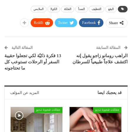
البقع
التنظيف
الصدأ
العلكة
الكولا
الملابس
ReddIt
Twitter
Facebook
Share
المقالة السابقة
المقالة التالية
الراهب رومانو زاجو يقول إنه
13 فكرة ذكيّة لكي تجعلوا حقيبة
اكتشف علاجاً طبيعياً للسرطان
السفر أو الرحلات تستوعب كل
ما تحتاجونه
قد يعجبك ايضا
المزيد عن المؤلف
مقالات قصيرة تدبير
مقالات قصيرة تدبير