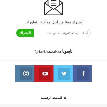
اشترك معنا من أجل مواكبة التطورات
الاشتراك
تابعونا
@tarbia.zakia
فايسبوك
تويتر
يوتيوب
انستغرام
انضم الينا
انضم الينا
انضم الينا
انضم الينا
الصفحة الرئيسية