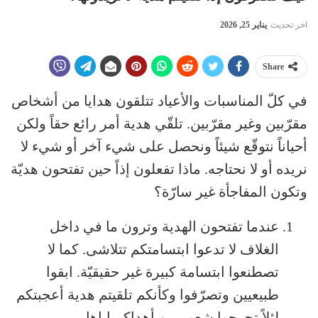
اخر تحديث
يناير 25, 2026
Share
في كلّ المناسبات والأعياد تتلقون هدايا من أشخاص
مقرّبين وغير مقرّبين. تلقّي هدية أمر رائع حقاً ولكن
أحياناً نتوقّع شيئاً ونحصل على شيء آخر أو شيء لا
نريده أو لا نحتاجه. ماذا تفعلون إذاً حين تفتحون هديّة
وتكون المفاجأة غير سارّة؟
عندما تفتحون الهدية وترون ما في داخل
الغلاف لا تدعوا ابتسامتكم تتلاشى. كما لا
تصطنعوا ابتسامة كبيرة غير حقيقيّة. ابقوا
طبيعيين وتصرّفوا وكأنكم تلقيتم هدية أعجبتكم
لئلاً تجرحوا شعور من أهداكم إياها.