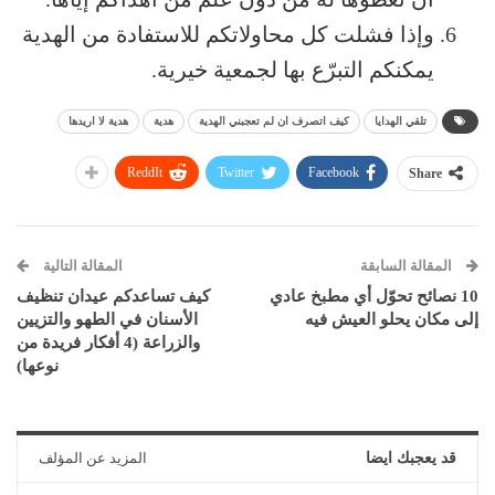
وإذا فشلت كل محاولاتكم للاستفادة من الهدية
يمكنكم التبرّع بها لجمعية خيرية.
تلقي الهدايا
كيف اتصرف ان لم تعجبني الهدية
هدية
هدية لا اريدها
ReddIt
Twitter
Facebook
Share
المقالة السابقة
المقالة التالية
10 نصائح تحوّل أي مطبخ عادي
كيف تساعدكم عيدان تنظيف
إلى مكان يحلو العيش فيه
الأسنان في الطهو والتزيين
والزراعة (4 أفكار فريدة من
نوعها)
قد يعجبك ايضا
المزيد عن المؤلف