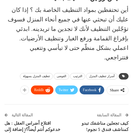
أين تحتفظين بمواد التنظيف الخاصة بك ؟ إذا كان
عليك أن تبحثي عنها في جميع أنحاء المنزل فسوف
تؤجّلين التنظيف لأنك لا تجدين ما تريدينه. ابدئي
بإفراغ القمامة ورفع الغبار وتنظيف الأرضيات.
اعملي بشكل منظّم حتى لا تيأسي وتتعبي
فتتراجعي.
أسرار تنظيف المنزل
الترتيب
الفوضى
تنظيف المنزل بسهولة
ReddIt
Twitter
Facebook
Share
المقالة السابقة
المقالة التالية
كيف تجعلين مناشفك تبدو
اقتلاع أضراس العقل : هل
كمناشف فندق 5 نجوم!
خدعوكم أنتم أيضاً؟( إضافة إلى