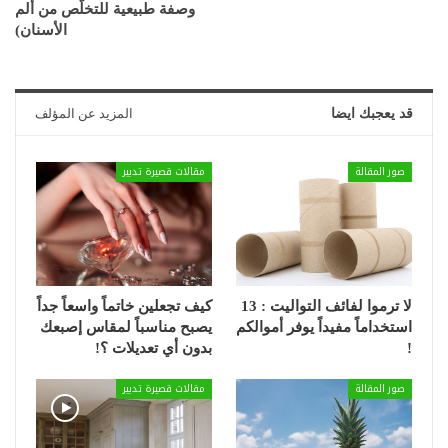
وصفة طبيعية للتخلّص من ألم
الأسنان)
قد يعجبك ايضا
المزيد عن المؤلف
صور المقالة
مقالات قصيرة تدبير
لا ترموا لفائف التواليت : 13
كيف تجعلين خاتماً واسعاً جداً
استخداماً مفيداً يوفر أموالكم
يصبح مناسباً لمقاس إصبعك
!
بدون أي تعديلات ؟!
صور المقالة
مقالات قصيرة تدبير