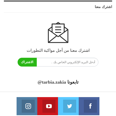
اشترك معنا
اشترك معنا من أجل مواكبة التطورات
الاشتراك
تابعونا
@tarbia.zakia
فايسبوك
تويتر
يوتيوب
انستغرام
انضم الينا
انضم الينا
انضم الينا
انضم الينا