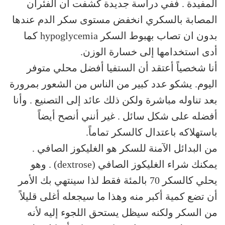
المفيدة . ففي دراسة جديدة كشفت أن الفئران
المصابة بالسكري انخفض مستوى سكر الدم عندها
بدون ان تصاب بهبوط السكر hypoglycemia كما
أدى استخدامها إلى خسارة الوزن.
أنا شخصياً أعتقد أن الستفيا أفضل محلي متوفر
اليوم. يشكو عدد كبير من الناس من الشعور بمرورة
بعد تناوله مباشرة ولكن ذلك عائد إلى التصنيع . وأنا
أفضله على شكل سائل . غير أنني أنصح أيضاً
باستهلاكه باعتدال كالسكر تماماً.
من البدائل الآمنة للسكر هو الغليكوز الصافي .
يمكنك شراء الغليكوز الصافي (dextrose) . وهو
يحلي كالسكر 70 بالمئة فقط لذا سينتهي بك الأمر
أن تضع كمية أكبر منه وهذا ما سيجعله أغلى قليلاً
من السكر ولكنه سيظل يستحق اللجوء إليه لأنه