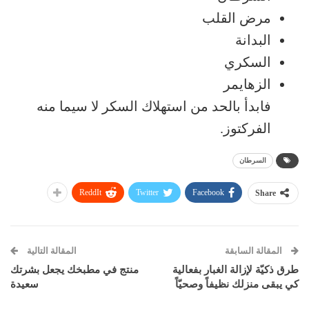
مرض القلب
البدانة
السكري
الزهايمر
فابدأ بالحد من استهلاك السكر لا سيما منه
الفركتوز.
السرطان
ReddIt
Twitter
Facebook
Share
المقالة السابقة
المقالة التالية
طرق ذكيّة لإزالة الغبار بفعالية
منتج في مطبخك يجعل بشرتك
كي يبقى منزلك نظيفاً وصحيّاً
سعيدة