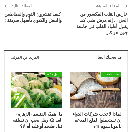
المقالة السابقة
المقالة التالية
عارض القلب المكسور من
كيف تقشرون الثوم والبطاطس
الحزن : إنه مرض طبي كما
والبيض والكيوي بأسهل طريقة !
يقول أطباء القلب في جامعة
جون هوبكنز
قد يعجبك ايضا
المزيد عن المؤلف
صحة وتغذية
حلول ذكية
لماذا لا تحب شركات الدواء
ما أهميّة القنبيط (الزهرة)
إن تستعملوا الملح المدعم
الغذائيّة وهل يجب أن نسلقه
بالبوتاسيوم (4)
قبل طبخه أو قليه أم لا؟