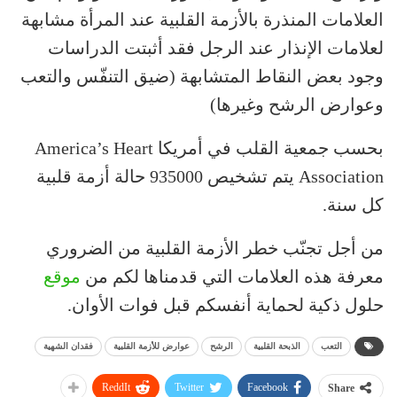
العلامات المنذرة بالأزمة القلبية عند المرأة مشابهة
لعلامات الإنذار عند الرجل فقد أثبتت الدراسات
وجود بعض النقاط المتشابهة (ضيق التنفّس والتعب
وعوارض الرشح وغيرها)
بحسب جمعية القلب في أمريكا America’s Heart
Association يتم تشخيص 935000 حالة أزمة قلبية
كل سنة.
من أجل تجنّب خطر الأزمة القلبية من الضروري
معرفة هذه العلامات التي قدمناها لكم من
موقع
حلول ذكية لحماية أنفسكم قبل فوات الأوان.
التعب
الذبحة القلبية
الرشح
عوارض للأزمة القلبية
فقدان الشهية
ReddIt
Twitter
Facebook
Share