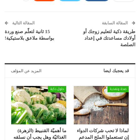
المقالة السابقة
المقالة التالية
طريقة ذكية لتعليم زوجك أو
15 ثانية لتعلّم صنع وردة
أولادك مساعدتك في إعداد
بواسطة ملاعق بلاستيكية!
الصلصة
قد يعجبك ايضا
المزيد عن المؤلف
صحة وتغذية
حلول ذكية
لماذا لا تحب شركات الدواء
ما أهميّة القنبيط (الزهرة)
إن تستعملوا الملح المدعم
الغذائيّة وهل يجب أن نسلقه