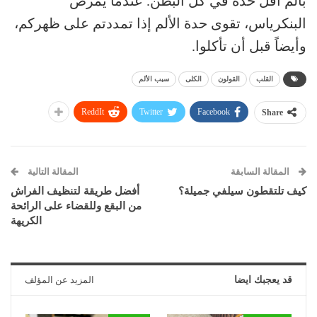
بألم أقل حدة في كل البطن. عندما يمرض
البنكرياس، تقوى حدة الألم إذا تمددتم على ظهركم،
وأيضاً قبل أن تأكلوا.
القلب
القولون
الكلى
سبب الألم
ReddIt
Twitter
Facebook
Share
المقالة السابقة
المقالة التالية
كيف تلتقطون سيلفي جميلة؟
أفضل طريقة لتنظيف الفراش
من البقع وللقضاء على الرائحة
الكريهة
قد يعجبك ايضا
المزيد عن المؤلف