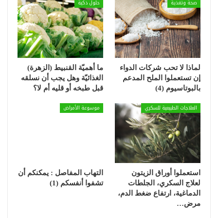
صحة وتغذية
حلول ذكية
لماذا لا تحب شركات الدواء
ما أهميّة القنبيط (الزهرة)
إن تستعملوا الملح المدعم
الغذائيّة وهل يجب أن نسلقه
بالبوتاسيوم (4)
قبل طبخه أو قليه أم لا؟
العلاجات الطبيعية للسكري
موسوعة الأمراض
استعملوا أوراق الزيتون
التهاب المفاصل : يمكنكم أن
لعلاج السكري، الجلطات
تشفوا أنفسكم (1)
الدماغية، ارتفاع ضغط الدم،
مرض…