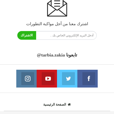
اشترك معنا من أجل مواكبة التطورات
الاشتراك
تابعونا
@tarbia.zakia
فايسبوك
تويتر
يوتيوب
انستغرام
انضم الينا
انضم الينا
انضم الينا
انضم الينا
الصفحة الرئيسية