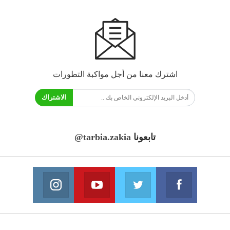
اشترك معنا من أجل مواكبة التطورات
الاشتراك
تابعونا
@tarbia.zakia
فايسبوك
تويتر
يوتيوب
انستغرام
انضم الينا
انضم الينا
انضم الينا
انضم الينا