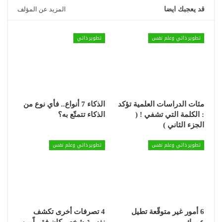
قد يعجبك ايضا
المزيد عن المؤلف
تطوير ذاتي وعلم نفس
تطوير ذاتي
مئات الدراسات العلمية تؤكد
الذكاء 7 أنواع.. فأي نوع من
: الكلمة التي تشفي ! (
الذكاء تتمتّع به؟
الجزء الثاني )
تطوير ذاتي وعلم نفس
تطوير ذاتي وعلم نفس
6 أمور غير متوقّعة تطيل
4 تصرفات أخرى تكشف
عمرك
نفسية شخص كان فقيراً من