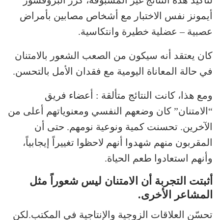
لتأكيد هذه النتائج غير المسبوقة، كرر البروفسور
أيمونز نفس الاختبار مع أشخاص مصابين بأمراض
عصبية – عضلية خطيرة وانتكاسية.
كان يعتقد أنه سيكون من الصعب الشعور بالامتنان
في حالة المعاناة اليومية مع فقدان الأمل بالتحسن.
ومع هذا، كانت النتائج متألقة : أعضاء فريق
“الامتنان” كان وضعهم النفسي ومعنوياتهم أعلى من
الآخرين. تحسنت كمية ونوعية نومهم. حتى أن
المقربون منهم شهدوا أنهم لاحظوا تغييراً إيجابياً،
وأنهم استعادوا طعم الحياة.
أثبتت التجربة أن الامتنان ليس شعوراً مثل
المشاعر الأخرى.
تحسّن العلاقات الزوجية والإنتاجية في المكتب.لكن