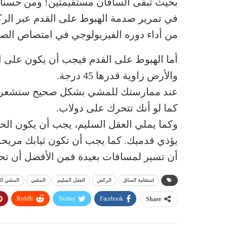
بحيث تبقى الساقان مستقيمتين! ومن حسنات
في تمرير صدمة الهبوط على القدم عبر الر
من أداء دوره الفيزيولوجي في امتصاص الص
أما الهبوط على القدم فيجب أن يكون على 
والأرض زاوية قدرها 45 درجة.
عند ممارستك للمشي بشكل صحيح ستشعر بانس
كما لو أنك تتحرك على دولاب.
وكما يملي العقل السليم، يجب أن يكون الحذاء
يؤذي قدميك. كما يجب أن تكون ثيابك مريحة 
أن تسير لمسافات بعيدة فمن الأفضل أن تح
استقامة الساق
الركض
العقل السليم
المشي
المشي ال
ReddIt
Twitter
Facebook
Share