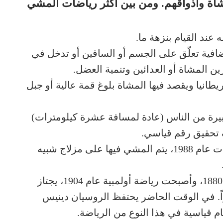
شاة وأذواقهم. ومن بين أكثر رياضات المشي
ند القيام بنزهة ما.
ضافية تعلّق على الجسم أو الساقين أو تدخل في
ين المشاة أو العدائين وتنمية العضل.
انيا ويقصد فيها المشاة بلوغ قمة عالية أو جبل
ة من الناس (عادة لمسافة عشرة كيلومترات)
 تحقيق رقم قياسي.
المشي على المزلاج: رياضة جديدة ولدت عام 1988، يتم المشي فيها على مزلاج شبيه
سباق المشي: رياضة ظهرت في العام 1880، وأصبحت رياضة أولمبية عام 1904، يجتاز
ها مسافة 20 أو 50 كيلومتراً. في الوقت الحاضر يحتفظ الروسيان دينيس
قياسية في هذا النوع من الرياضة.