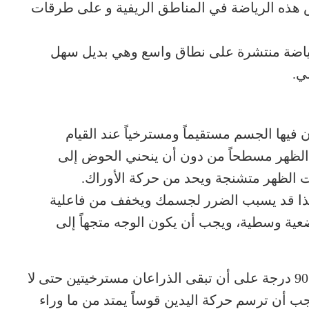
س هذه الرياضة في المناطق الريفية و على طرقات
ياضة منتشرة على نطاق واسع وهي بديل سهل
ي.
يها الجسم مستقيماً ومسترخياً عند القيام
الظهر مسطحاً من دون أن ينحني الحوض إلى
ات الظهر متشنجة ويحد من حركة الأوراك.
 فهذا قد يسبب الضرر لجسمك ويخفف من فاعلية
ية وسطية، ويجب أن يكون الوجه متجهاً إلى
يجب أن يحافظ المرفقان على زاوية قدرها 90 درجة على أن تبقى الذراعان مسترخيتين حتى لا
ب أن ترسم حركة اليدين قوساً يمتد من ما وراء